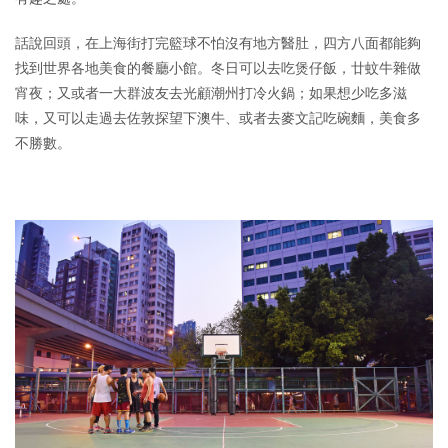
話說回頭，在上海街打完籃球不怕沒有地方醫肚，四方八面都能夠
找到世界各地美食的餐廳小館。冬日可以去吃煲仔飯，廿蚊牛雜做
宵夜；又或者一大群波友去光顧潮州打冷火鍋；如果想少吃多滋
味，又可以走過去佐敦探望下澳牛、或者去麥文記吃碗麵，美食多
不勝數。