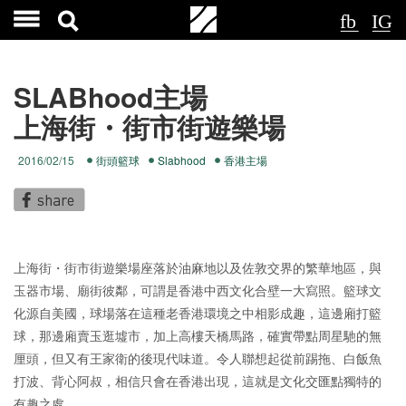
SLABhood主場
上海街・街市街遊樂場
2016/02/15
街頭籃球
Slabhood
香港主場
上海街・街市街遊樂場座落於油麻地以及佐敦交界的繁華地區，與
玉器市場、廟街彼鄰，可謂是香港中西文化合壁一大寫照。籃球文
化源自美國，球場落在這種老香港環境之中相影成趣，這邊廂打籃
球，那邊廂賣玉逛墟市，加上高樓天橋馬路，確實帶點周星馳的無
厘頭，但又有王家衛的後現代味道。令人聯想起從前踢拖、白飯魚
打波、背心阿叔，相信只會在香港出現，這就是文化交匯點獨特的
有趣之處。